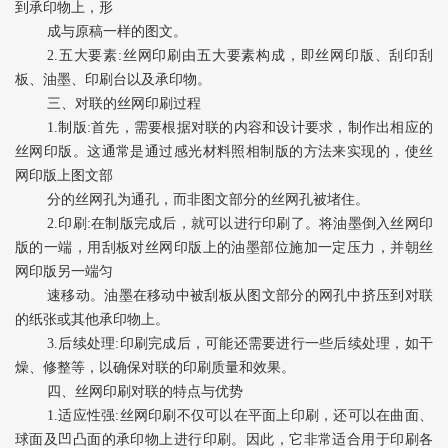
到承印物上，形
成与原稿一样的图文。
2.五大要素:丝网印刷由五大要素构成，即丝网印版、刮印刮
板、油墨、印刷台以及承印物。
三、对联的丝网印刷过程
1.制版:首先，需要根据对联的内容和设计要求，制作出相应的
丝网印版。这通常是通过感光材料照相制版的方法来实现的，使丝
网印版上图文部
分的丝网孔为通孔，而非图文部分的丝网孔被堵住。
2.印刷:在制版完成后，就可以进行印刷了。将油墨倒入丝网印
版的一端，用刮板对丝网印版上的油墨部位施加一定压力，并朝丝
网印版另一端匀
速移动。油墨在移动中被刮板从图文部分的网孔中挤压到对联
的纸张或其他承印物上。
3.后续处理:印刷完成后，可能还需要进行一些后续处理，如干
燥、修整等，以确保对联的印刷质量和效果。
四、丝网印刷对联的特点与优势
1.适应性强:丝网印刷不仅可以在平面上印刷，还可以在曲面、
球面及凹凸面的承印物上进行印刷。因此，它非常适合用于印刷各