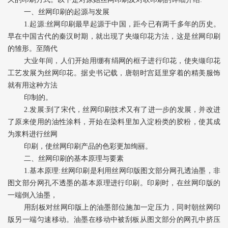
一、丝网印刷的起源与发展
1.起源:丝网印刷最早起源于中国，距今已有两千多年的历史。
早在中国古代的秦汉时期，就出现了夹缬印花方法，这是丝网印刷
的雏形。至隋代
大业年间，人们开始用绷有绢网的框子进行印花，使夹缬印花
工艺发展为丝网印花。据史书记载，唐朝时宫廷里穿着的精美服饰
就有用这种方法
印制的。
2.发展:到了宋代，丝网印刷技术又有了进一步的发展，并改进
了原来使用的油性涂料，开始在染料里加入淀粉类的胶粉，使其成
为浆料进行丝网
印刷，使丝网印刷产品的色彩更加绚丽。
二、丝网印刷的基本原理与要素
1.基本原理:丝网印刷是利用丝网印版图文部分网孔透油墨，非
图文部分网孔不透墨的基本原理进行印刷。印刷时，在丝网印版的
一端倒入油墨，
用刮板对丝网印版上的油墨部位施加一定压力，同时朝丝网印
版另一端匀速移动。油墨在移动中被刮板从图文部分的网孔中挤压